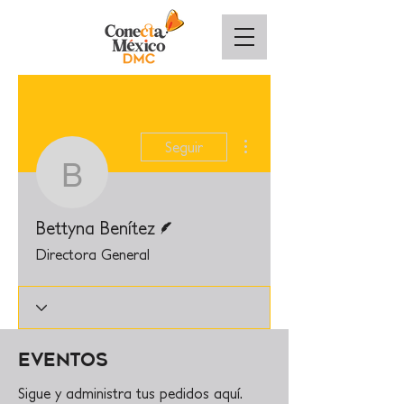
Más acciones
Seguir
Bettyna Benítez
Escritor
Bettyna Benítez
Directora General
Eventos
Sigue y administra tus pedidos aquí.