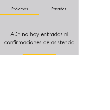
Próximos
Pasados
Aún no hay entradas ni
confirmaciones de asistencia
Buscar eventos
Metepec, Estado de México.
© 2023 Conecta México DMC