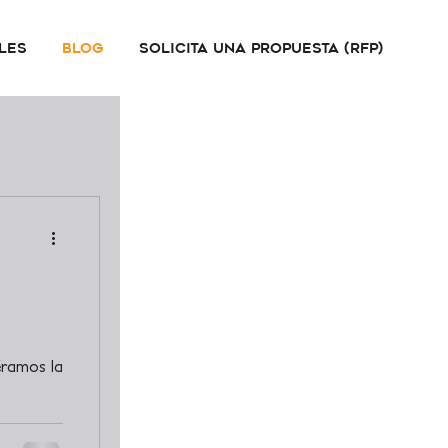
les
Blog
Solicita una propuesta (RFP)
éramos la
se
”