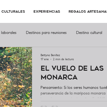
s Culturales
Experiencias
Regalos Artesana
 laborales
Destinos para reuniones
Destino cultural
io Mundial
Bettyna Benítez
17 ene
2 min de lectura
El Vuelo de las
Monarca
Pensamiento: Si los seres humanos tuvi
perseverancia de la mariposa monarca
lograríamos grandes hazañas. En 2012 
estrenó la película “Fly of the Butterflies