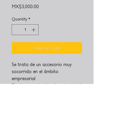
Price
MX$3,000.00
Quantity
*
Add to Cart
Se trata de un accesorio muy
socorrido en el ámbito
empresarial
El rebozo es la síntesis cultural del
mámatl prehispánico, la mantilla
española y el rapacejo o anudado
oriental.