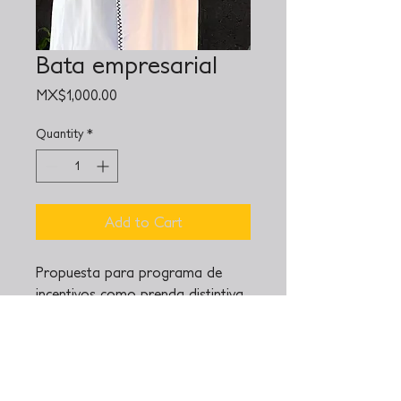
Bata empresarial
Price
MX$1,000.00
Quantity
*
Add to Cart
Propuesta para programa de
incentivos como prenda distintiva,
con bordado mazahua con su
logo o nombre del asistente,
dando un acabado de puntadas a
mano sobre los puños y cuello.