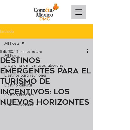
Entrada
All Posts
8 dic 2024
2 min de lectura
All Posts
Destinos
programa de incentivos laborales
emergentes para el
Destinos para reuniones
Turismo de
Destino cultural
Incentivos: Los
Destino histórico
Nuevos Horizontes
Patrimonio Mundial